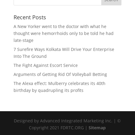
Recent Posts
A New Yorker went to the doctor with what he
thought were hemorrhoids only to be told he had
late-stage
7 Surefire Ways Kolkata Will Drive Your Enterprise
Into The Ground
The Fight Against Escort Service
Arguments of Getting Rid Of Volleyball Betting
The Alexa effect: Mulberry celebrates its 40th
birthday by quadrupling its profits
Designed by Advanced Integrated Marketing Inc. | ©
Copyright 2021 FDRTC.ORG |
Sitemap