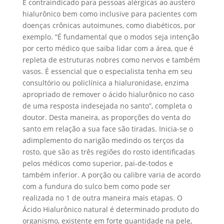
É contraindicado para pessoas alérgicas ao austero
hialurônico bem como inclusive para pacientes com
doenças crônicas autoimunes, como diabéticos, por
exemplo. “É fundamental que o modos seja intenção
por certo médico que saiba lidar com a área, que é
repleta de estruturas nobres como nervos e também
vasos. É essencial que o especialista tenha em seu
consultório ou policlínica a hialuronidase, enzima
apropriado de remover o ácido hialurônico no caso
de uma resposta indesejada no santo”, completa o
doutor. Desta maneira, as proporções do venta do
santo em relação a sua face são tiradas. Inicia-se o
adimplemento do narigão medindo os terços da
rosto, que são as três regiões do rosto identificadas
pelos médicos como superior, pai-de-todos e
também inferior. A porção ou calibre varia de acordo
com a fundura do sulco bem como pode ser
realizada no 1 de outra maneira mais etapas. O
Ácido Hialurônico natural é determinado produto do
organismo, existente em forte quantidade na pele,