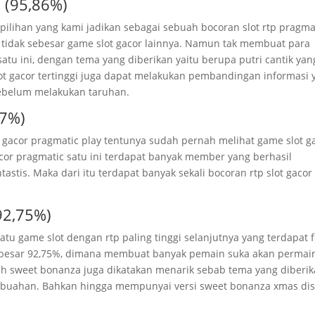
s (95,86%)
u pilihan yang kami jadikan sebagai sebuah bocoran slot rtp pragma
rtp tidak sebesar game slot gacor lainnya. Namun tak membuat para
tu ini, dengan tema yang diberikan yaitu berupa putri cantik yan
ot gacor tertinggi juga dapat melakukan pembandingan informasi 
sebelum melakukan taruhan.
87%)
lot gacor pragmatic play tentunya sudah pernah melihat game slot g
or pragmatic satu ini terdapat banyak member yang berhasil
is. Maka dari itu terdapat banyak sekali bocoran rtp slot gacor 
92,75%)
tu game slot dengan rtp paling tinggi selanjutnya yang terdapat f
ebesar 92,75%, dimana membuat banyak pemain suka akan permai
 oleh sweet bonanza juga dikatakan menarik sebab tema yang diberi
h-buahan. Bahkan hingga mempunyai versi sweet bonanza xmas dis