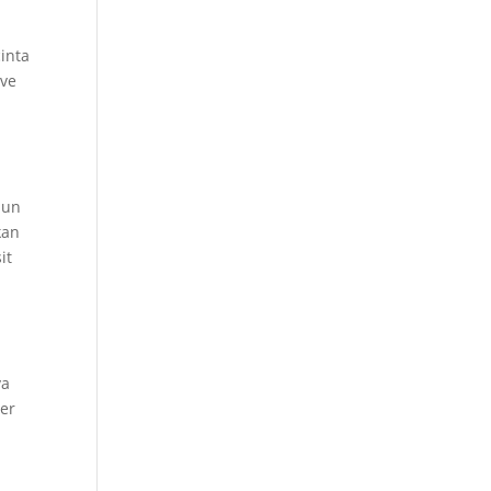
inta
ive
mun
kan
it
ya
ter