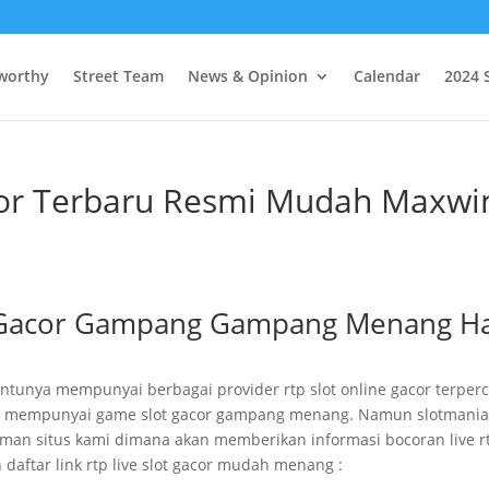
worthy
Street Team
News & Opinion
Calendar
2024 
acor Terbaru Resmi Mudah Maxwi
ot Gacor Gampang Gampang Menang Ha
 tentunya mempunyai berbagai provider rtp slot online gacor terper
or mempunyai game slot gacor gampang menang. Namun slotmani
laman situs kami dimana akan memberikan informasi bocoran live r
n daftar link rtp live slot gacor mudah menang :