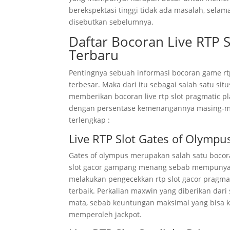
berekspektasi tinggi tidak ada masalah, sela
disebutkan sebelumnya.
Daftar Bocoran Live RTP S
Terbaru
Pentingnya sebuah informasi bocoran game rt
terbesar. Maka dari itu sebagai salah satu situ
memberikan bocoran live rtp slot pragmatic p
dengan persentase kemenangannya masing-masi
terlengkap :
Live RTP Slot Gates of Olympu
Gates of olympus merupakan salah satu bocora
slot gacor gampang menang sebab mempunyai pe
melakukan pengecekkan rtp slot gacor pragma
terbaik. Perkalian maxwin yang diberikan dari
mata, sebab keuntungan maksimal yang bisa kal
memperoleh jackpot.