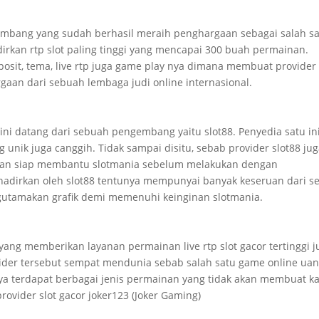
embang yang sudah berhasil meraih penghargaan sebagai salah s
dirkan rtp slot paling tinggi yang mencapai 300 buah permainan.
osit, tema, live rtp juga game play nya dimana membuat provider
aan dari sebuah lembaga judi online internasional.
ini datang dari sebuah pengembang yaitu slot88. Penyedia satu in
 unik juga canggih. Tidak sampai disitu, sebab provider slot88 ju
akan siap membantu slotmania sebelum melakukan dengan
adirkan oleh slot88 tentunya mempunyai banyak keseruan dari se
gutamakan grafik demi memenuhi keinginan slotmania.
 yang memberikan layanan permainan live rtp slot gacor tertinggi j
ovider tersebut sempat mendunia sebab salah satu game online ua
ya terdapat berbagai jenis permainan yang tidak akan membuat ka
vider slot gacor joker123 (Joker Gaming)