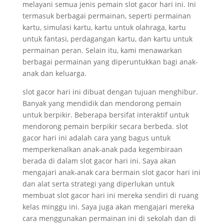
melayani semua jenis pemain slot gacor hari ini. Ini
termasuk berbagai permainan, seperti permainan
kartu, simulasi kartu, kartu untuk olahraga, kartu
untuk fantasi, perdagangan kartu, dan kartu untuk
permainan peran. Selain itu, kami menawarkan
berbagai permainan yang diperuntukkan bagi anak-
anak dan keluarga.
slot gacor hari ini dibuat dengan tujuan menghibur.
Banyak yang mendidik dan mendorong pemain
untuk berpikir. Beberapa bersifat interaktif untuk
mendorong pemain berpikir secara berbeda. slot
gacor hari ini adalah cara yang bagus untuk
memperkenalkan anak-anak pada kegembiraan
berada di dalam slot gacor hari ini. Saya akan
mengajari anak-anak cara bermain slot gacor hari ini
dan alat serta strategi yang diperlukan untuk
membuat slot gacor hari ini mereka sendiri di ruang
kelas minggu ini. Saya juga akan mengajari mereka
cara menggunakan permainan ini di sekolah dan di