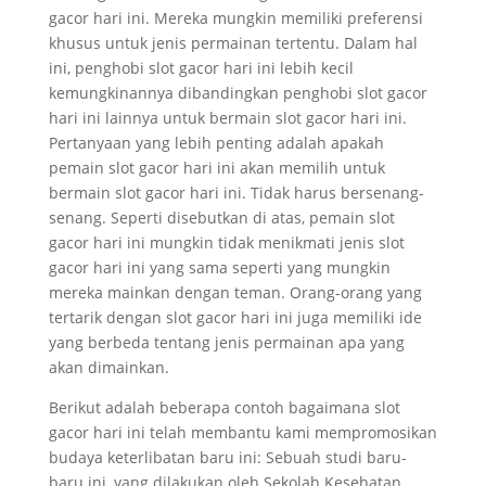
gacor hari ini. Mereka mungkin memiliki preferensi
khusus untuk jenis permainan tertentu. Dalam hal
ini, penghobi slot gacor hari ini lebih kecil
kemungkinannya dibandingkan penghobi slot gacor
hari ini lainnya untuk bermain slot gacor hari ini.
Pertanyaan yang lebih penting adalah apakah
pemain slot gacor hari ini akan memilih untuk
bermain slot gacor hari ini. Tidak harus bersenang-
senang. Seperti disebutkan di atas, pemain slot
gacor hari ini mungkin tidak menikmati jenis slot
gacor hari ini yang sama seperti yang mungkin
mereka mainkan dengan teman. Orang-orang yang
tertarik dengan slot gacor hari ini juga memiliki ide
yang berbeda tentang jenis permainan apa yang
akan dimainkan.
Berikut adalah beberapa contoh bagaimana slot
gacor hari ini telah membantu kami mempromosikan
budaya keterlibatan baru ini: Sebuah studi baru-
baru ini, yang dilakukan oleh Sekolah Kesehatan