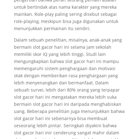
untuk bertindak atas nama karakter yang mereka
mainkan. Role-play paling sering disebut sebagai
role-playing, meskipun bisa juga digunakan untuk
menunjukkan permainan itu sendiri.
Dalam sebuah penelitian, misalnya, anak-anak yang
bermain slot gacor hari ini selama jam sekolah
memiliki skor IQ yang lebih tinggi. Studi lain
mengungkapkan bahwa slot gacor hari ini mampu
memengaruhi sistem penghargaan dan motivasi
otak dengan memberikan rasa penghargaan yang
lebih menyenangkan dan bermanfaat. Dalam
sebuah survei, lebih dari 80% orang yang terpapar
slot gacor hari ini mengatakan mereka lebih suka
bermain slot gacor hari ini daripada menghabiskan
uang. Beberapa penelitian juga menunjukkan bahwa
slot gacor hari ini sebenarnya bisa membuat
seseorang lebih pintar. Seringkali diyakini bahwa
slot gacor hari inir cenderung sangat mahir dalam