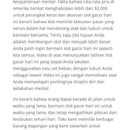
kesejahteraan mental. Fakta bahwa rata-rata pria di
Amerika Serikat menghabiskan lebih dari $2.000
untuk perangkat keras dan aksesori slot gacor hari
ini berarti bahwa kita memiliki kekuatan pasar yang
serius dalam hal mendorong otak dan tubuh untuk
bermain bersama. Tentu saja, jika tujuan Anda
adalah membangun otot dan menjadi lebih besar,
Anda pasti ingin bermain slot gacor hari ini seperti
kita semua. Video di atas menunjukkan latihan slot
gacor hari ini yang dapat Anda lakukan
menggunakan satu set beban, dengan tubuh Anda
sebagai lawan! Video ini juga sangat memotivasi saat
Anda mempelajari pentingnya disiplin diri dan
ketabahan mental.
Ini berarti bahwa orang dapat berada di jalan untuk
waktu yang lama, bermain slot gacor hari ini untuk
waktu yang lama, dan tetap mengalihkan pikiran dari
kesibukan sehari-hari. Toko kami memiliki berbagai
barang dagangan yang kami tawarkan untuk