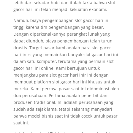
lebih dari sekadar hobi dan itulah fakta bahwa slot
gacor hari ini telah menjadi kekuatan ekonomi.
Namun, biaya pengembangan slot gacor hari ini
tinggi karena tim pengembangan yang besar.
Dengan diperkenalkannya perangkat lunak yang
dapat diunduh, biaya pengembangan telah turun
drastis. Target pasar kami adalah para slot gacor
hari inirs yang memainkan banyak slot gacor hari ini
dalam satu komputer, terutama yang bermain slot
gacor hari ini online. Kami bertujuan untuk
menjangkau para slot gacor hari inir ini dengan
membuat platform slot gacor hari ini khusus untuk
mereka. Kami percaya pasar saat ini didominasi oleh
dua perusahaan. Pertama adalah penerbit dan
produsen tradisional. Ini adalah perusahaan yang
sudah ada sejak lama, tetapi sekarang menyadari
bahwa model bisnis saat ini tidak cocok untuk pasar
saat ini.